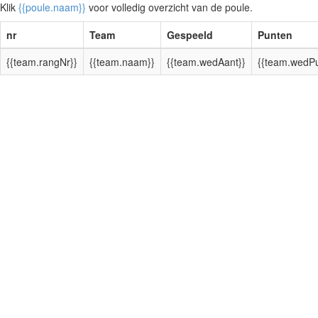
Klik
{{poule.naam}}
voor volledig overzicht van de poule.
nr
Team
Gespeeld
Punten
{{team.rangNr}}
{{team.naam}}
{{team.wedAant}}
{{team.wedPu