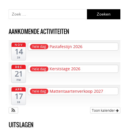
AANKOMENDE ACTIVITEITEN
NOV
Pastafestijn 2026
hele dag
14
za
DEC
Kerststage 2026
hele dag
21
ma
APR
Mattentaartenverkoop 2027
hele dag
17
za
Toon kalender
UITSLAGEN