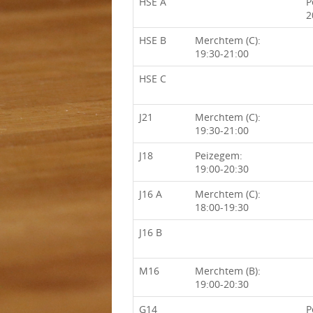
HSE A
P
2
HSE B
Merchtem (C):
19:30-21:00
HSE C
J21
Merchtem (C):
19:30-21:00
J18
Peizegem:
19:00-20:30
J16 A
Merchtem (C):
18:00-19:30
J16 B
M16
Merchtem (B):
19:00-20:30
G14
P