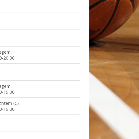
zegem:
0-20:30
zegem:
0-19:00
htem (C):
0-19:00