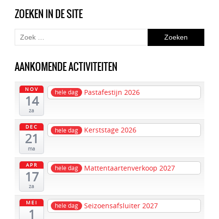
ZOEKEN IN DE SITE
AANKOMENDE ACTIVITEITEN
NOV
Pastafestijn 2026
hele dag
14
za
DEC
Kerststage 2026
hele dag
21
ma
APR
Mattentaartenverkoop 2027
hele dag
17
za
MEI
Seizoensafsluiter 2027
hele dag
1